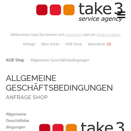
Willkommen Gast Sie können sich
einloggen
oder ein
Konto erstellen
Anfrage
Mein Konto
AGB Shop
Warenkorb
(0)
AGB Shop
/
Allgemeine Geschäftsbedingungen
ALLGEMEINE
GESCHÄFTSBEDINGUNGEN
ANFRAGE SHOP
Allgemeine
Geschäftsbe
dingungen