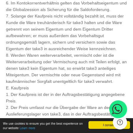
6. Im Kontokorrentverhältnis gelten das Vorbehaltseigentum und
die Globalzession als Sicherung für die Saldoforderung.
7. Solange der Kaufpreis nicht vollständig bezahlt ist, muss der
Kunde die Ware treuhänderisch für take3 halten und die Ware
getrennt von seinem Eigentum und dem Eigentum Dritter
aufbewahren; er muss außerdem das Vorbehaltsgut
ordnungsgemäß lagern, sichern und versichern sowie das
Eigentum der take3 in ausreichender Weise kennzeichnen.
8. Werden Waren weiterverarbeitet, vermischt oder ist die
Weiterverarbeitung oder Vermischung auch mit Teilen erfolgt, an
denen take3 kein Eigentum hat, so erwirbt take3 anteiliges
Miteigentum. Der vermischte oder neue Gegenstand wird mit
kaufmännischer Sorgfalt unentgeltlich für take3 verwahrt.
E. Kaufpreis
1. Der Kaufpreis ist der in der Auftragsbestätigung angegebene
Preis.
2. Der Preis umfasst nur die Übergabe der Ware an dem
Auslieferungslager von take3, das in der Auftragsbestätigung
angegeben ist. Erbeinhaltet nicht die Verpackung, Versicherung,
We use cookies to ensure you get the best experience on
I consent
Transportkosten, Einfuhrzoll, Konsulatsgebühren und
our website
Learn more