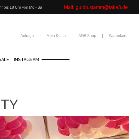
Mail:
guido.stamm@take3.de
hr bis 18 Uhr
von
Mo - Sa
Anfrage
Mein Konto
AGB Shop
Warenkorb
SALE
INSTAGRAM
RTY