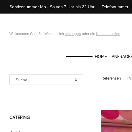
Servicenummer Mo - So von 7 Uhr bis 22 Uhr Telefonummer:
Willkommen Gast Sie können sich
einloggen
oder ein
Konto erstellen
HOME
ANFRAGE
Referenzen
/
Pi
CATERING