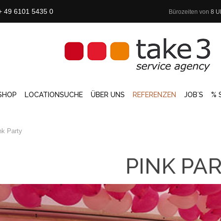
+ 49 6101 5435 0
Bürozeiten von
8 U
SHOP
LOCATIONSUCHE
ÜBER UNS
REFERENZEN
JOB´S
% 
nk Party
PINK PA