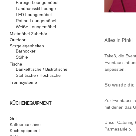
Farbige Loungemöbel
Landhausstil Lounge
LED Loungemöbel
Rattan Loungemöbel
Weiße Loungemöbel
Mietmöbel Zubehör
Outdoor
Alles in Pink!
Sitzgelegenheiten
Barhocker
Take3, die Even
Stühle
Eventausstattun
Tische
anpassten.
Banketttische / Bistrotische
Stehtische / Hochtische
Trennsysteme
So wurde die 
Zur Eventausstat
KÜCHENEQUIPMENT
mit denen das G
Grill
Unser Catering F
Kaffeemaschine
Parmesanleib.
Kochequipment