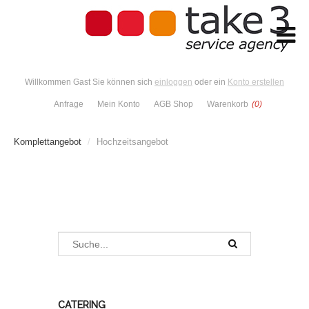
Willkommen Gast Sie können sich
einloggen
oder ein
Konto erstellen
Anfrage
Mein Konto
AGB Shop
Warenkorb
(0)
Komplettangebot
/
Hochzeitsangebot
CATERING