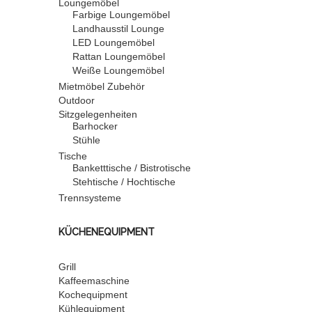
Loungemöbel
Farbige Loungemöbel
Landhausstil Lounge
LED Loungemöbel
Rattan Loungemöbel
Weiße Loungemöbel
Mietmöbel Zubehör
Outdoor
Sitzgelegenheiten
Barhocker
Stühle
Tische
Banketttische / Bistrotische
Stehtische / Hochtische
Trennsysteme
KÜCHENEQUIPMENT
Grill
Kaffeemaschine
Kochequipment
Kühlequipment