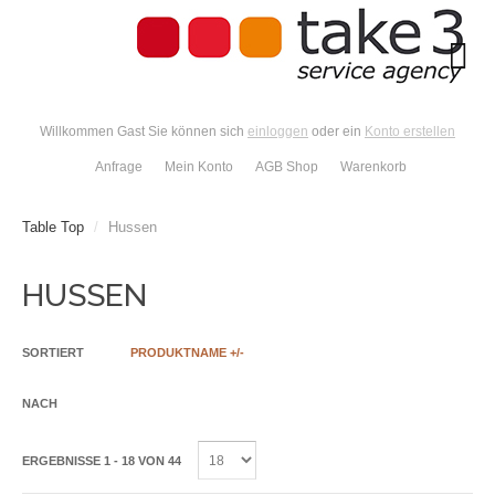
Willkommen Gast Sie können sich
einloggen
oder ein
Konto erstellen
Anfrage
Mein Konto
AGB Shop
Warenkorb
Table Top
/
Hussen
HUSSEN
SORTIERT
PRODUKTNAME +/-
NACH
ERGEBNISSE 1 - 18 VON 44