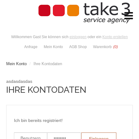
Willkommen Gast Sie können sich
einloggen
oder ein
Konto erstellen
Anfrage
Mein Konto
AGB Shop
Warenkorb
(0)
Mein Konto
/
Ihre Kontodaten
asdasdasdas
IHRE KONTODATEN
Ich bin bereits registriert!