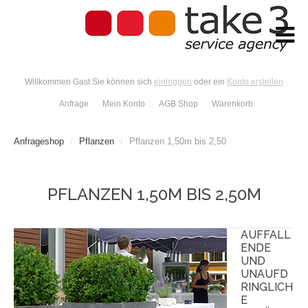
Willkommen Gast Sie können sich
einloggen
oder ein
Konto erstellen
Anfrage
Mein Konto
AGB Shop
Warenkorb
Anfrageshop
/
Pflanzen
/
Pflanzen 1,50m bis 2,50
PFLANZEN 1,50M BIS 2,50M
AUFFALL
ENDE
UND
UNAUFD
RINGLICH
E