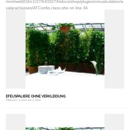
/mnt/web016/c1/27/543327/htdocs/shop/plugins/vmcalculation/a
valara/classes/ATConfig.class.php on line 34
EFEUSPALIERE OHNE VERKLEIDUNG
Pflanzen 1,50m bis 2,50m