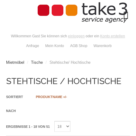
Willkommen Gast Sie können sich
einloggen
oder ein
Konto erstellen
Anfrage
Mein Konto
AGB Shop
Warenkorb
Mietmöbel
/
Tische
/
Stehtische/ Hochtische
STEHTISCHE / HOCHTISCHE
SORTIERT
PRODUKTNAME +/-
NACH
ERGEBNISSE 1 - 18 VON 51