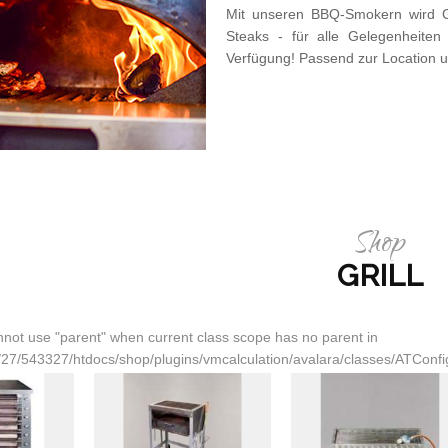
Mit unseren BBQ-Smokern wird Gr
Steaks - für alle Gelegenheiten
Verfügung! Passend zur Location u
Shop
GRILL
not use "parent" when current class scope has no parent in
27/543327/htdocs/shop/plugins/vmcalculation/avalara/classes/ATConfig