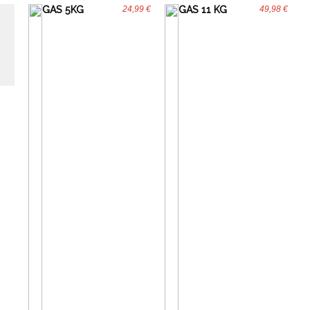
GAS 5KG
24,99 €
GAS 11 KG
49,98 €