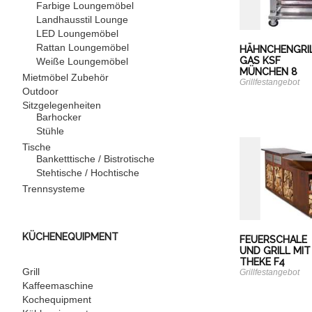
Farbige Loungemöbel
Landhausstil Lounge
LED Loungemöbel
Rattan Loungemöbel
HÄHNCHENGRI
GAS KSF
Weiße Loungemöbel
MÜNCHEN 8
Mietmöbel Zubehör
Grillfestangebot
Outdoor
Sitzgelegenheiten
Barhocker
Stühle
Tische
Banketttische / Bistrotische
Stehtische / Hochtische
Trennsysteme
KÜCHENEQUIPMENT
FEUERSCHALE
UND GRILL MIT
THEKE F4
Grill
Grillfestangebot
Kaffeemaschine
Kochequipment