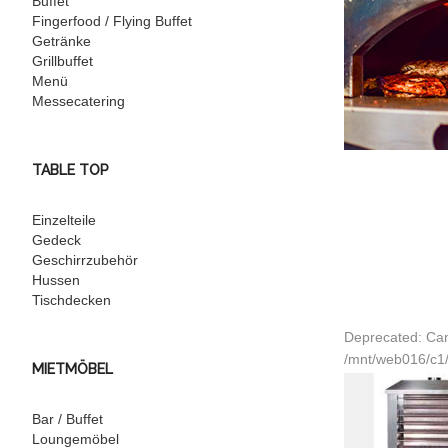
Buffet
Fingerfood / Flying Buffet
Getränke
Grillbuffet
Menü
Messecatering
TABLE TOP
Einzelteile
Gedeck
Geschirrzubehör
Hussen
Tischdecken
Deprecated: Can
/mnt/web016/c1/
MIETMÖBEL
Bar / Buffet
Loungemöbel