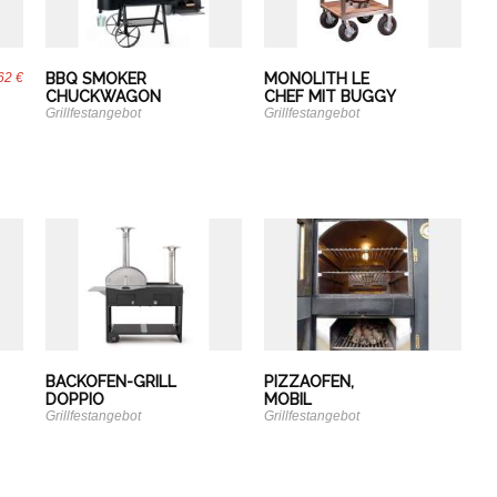
62 €
BBQ SMOKER
MONOLITH LE
CHUCKWAGON
CHEF MIT BUGGY
Grillfestangebot
Grillfestangebot
BACKOFEN-GRILL
PIZZAOFEN,
DOPPIO
MOBIL
Grillfestangebot
Grillfestangebot