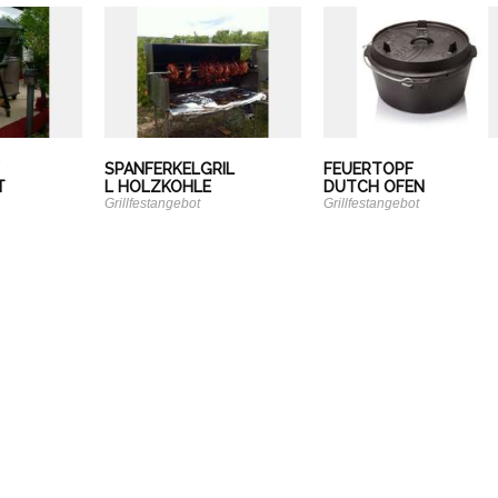
/
SPANFERKELGRIL
FEUERTOPF
T
L HOLZKOHLE
DUTCH OFEN
Grillfestangebot
Grillfestangebot