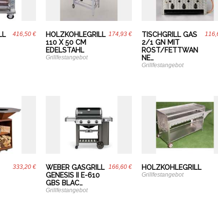
LL
416,50 €
HOLZKOHLEGRILL
174,93 €
TISCHGRILL GAS
116,
110 X 50 CM
2/1 GN MIT
EDELSTAHL
ROST/FETTWAN
Grillfestangebot
NE…
Grillfestangebot
333,20 €
WEBER GASGRILL
166,60 €
HOLZKOHLEGRILL
GENESIS II E-610
Grillfestangebot
GBS BLAC…
Grillfestangebot