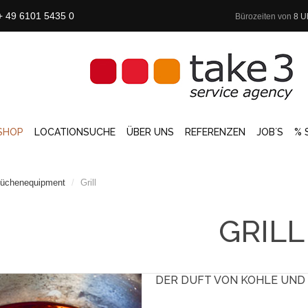
+ 49 6101 5435 0
Bürozeiten von
8 U
SHOP
LOCATIONSUCHE
ÜBER UNS
REFERENZEN
JOB´S
% 
üchenequipment
/
Grill
GRILL
DER DUFT VON KOHLE UND 