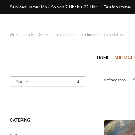
Servicenummer Mo - So von 7 Uhr bis 22 Uhr Telefonummer:
Willkommen Gast Sie können sich
einloggen
oder ein
Konto erstellen
HOME
ANFRAGE
Anfrageshop
/
K
CATERING