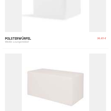
POLSTERWÜRFEL
36,65 €
Weiße Loungemöbel