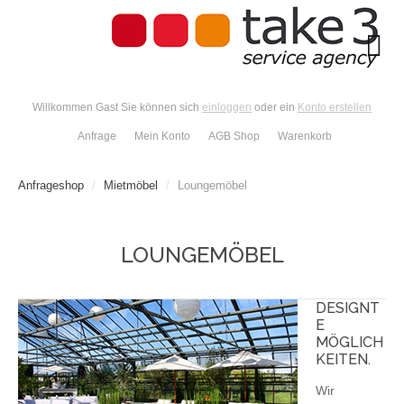
Willkommen Gast Sie können sich
einloggen
oder ein
Konto erstellen
Anfrage
Mein Konto
AGB Shop
Warenkorb
Anfrageshop
/
Mietmöbel
/
Loungemöbel
LOUNGEMÖBEL
DESIGNT
E
MÖGLICH
KEITEN.
Wir