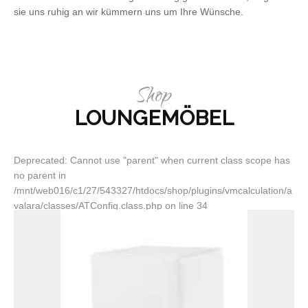
sie uns ruhig an wir kümmern uns um Ihre Wünsche.
Shop
LOUNGEMÖBEL
Deprecated: Cannot use "parent" when current class scope has
no parent in
/mnt/web016/c1/27/543327/htdocs/shop/plugins/vmcalculation/a
valara/classes/ATConfig.class.php on line 34