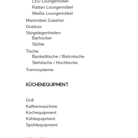
LED Loungemöbel
Rattan Loungemöbel
Weiße Loungemöbel
Mietmöbel Zubehör
Outdoor
Sitzgelegenheiten
Barhocker
Stühle
Tische
Banketttische / Bistrotische
Stehtische / Hochtische
Trennsysteme
KÜCHENEQUIPMENT
Grill
Kaffeemaschine
Kochequipment
Kühlequipment
Spühlequipment