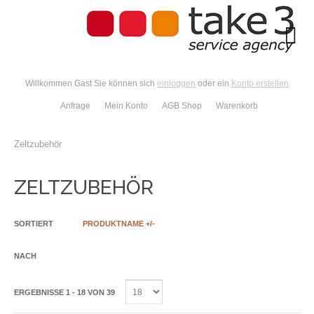
Willkommen Gast Sie können sich
einloggen
oder ein
Konto erstellen
Anfrage
Mein Konto
AGB Shop
Warenkorb
Zeltzubehör
ZELTZUBEHÖR
SORTIERT
PRODUKTNAME +/-
NACH
ERGEBNISSE 1 - 18 VON 39