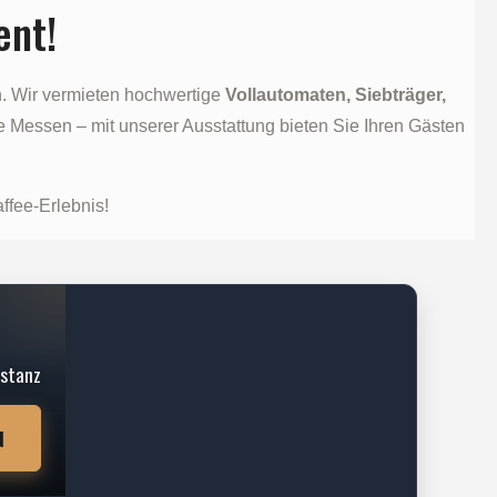
ent!
n. Wir vermieten hochwertige
Vollautomaten, Siebträger,
e Messen – mit unserer Ausstattung bieten Sie Ihren Gästen
ffee-Erlebnis!
nstanz
N