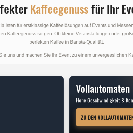
rfekter
Kaffeegenuss
für Ihr Ev
alisten für erstklassige Kaffeelösungen auf Events und Messe
sigen Kaffeegenuss sorgen. Ob kleine Veranstaltungen oder groß
perfekten Kaffee in Barista-Qualität.
Sie uns und machen Sie Ihr Event zu einem unvergesslichen Ka
Vollautomaten
Hohe Geschwindigkeit & Ko
ZU DEN VOLLAUTOMATE