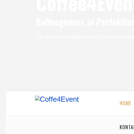
Coffee4Even
Kaffeegenuss in Perfektio
Die perfekte Kaffee-Lösung für unverges
HOME
KONTA