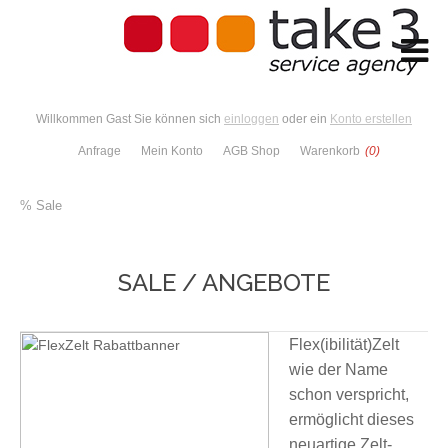
Willkommen Gast Sie können sich
einloggen
oder ein
Konto erstellen
Anfrage
Mein Konto
AGB Shop
Warenkorb
(0)
% Sale
SALE / ANGEBOTE
Flex(ibilität)Zelt
wie der Name
schon verspricht,
ermöglicht dieses
neuartige Zelt-