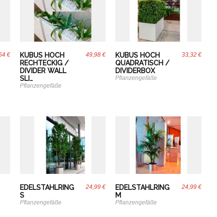
64 €
KUBUS HOCH
49,98 €
KUBUS HOCH
33,32 €
RECHTECKIG /
QUADRATISCH /
DIVIDER WALL
DIVIDERBOX
SLI…
Pflanzengefäße
Pflanzengefäße
EDELSTAHLRING
24,99 €
EDELSTAHLRING
24,99 €
S
M
Pflanzengefäße
Pflanzengefäße