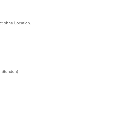
ot ohne Location.
..........................................
6 Stunden)