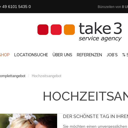
+ 49 6101 5435 0
Bürozeiten von
8 U
SHOP
LOCATIONSUCHE
ÜBER UNS
REFERENZEN
JOB´S
% 
omplettangebot
/
Hochzeitsangebot
HOCHZEITSA
DER SCHÖNSTE TAG IN IHRE
Sie möchten einen unvergesslichen