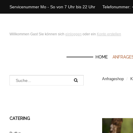
Servicenummer Mo - So von 7 Uhr bis 22 Uhr Telefonummer:
Willkommen Gast Sie können sich
einloggen
oder ein
Konto erstellen
HOME
ANFRAGE
Anfrageshop
/
K
CATERING