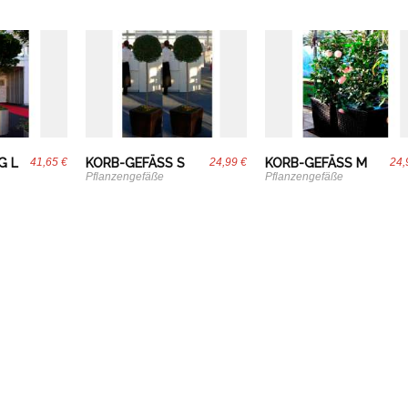
G L
41,65 €
KORB-GEFÄSS S
24,99 €
KORB-GEFÄSS M
24,
Pflanzengefäße
Pflanzengefäße