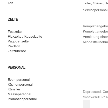
Ton
Teller, Gläser, 
Servicepersonal,
ZELTE
Komplettangebot
Komplettangebot
Festzelte
Flexzelte / Kuppelzelte
Anmietung einer
Pagodenzelte
Mindestteilnehm
Pavillion
Zeltzubehör
PERSONAL
Eventpersonal
Küchenpersonal
Künstler
Deprecated: Can
Messepersonal
/mnt/web016/c1/
Promotionpersonal