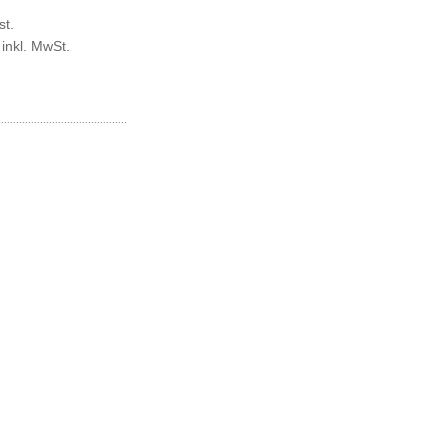
st.
inkl. MwSt.
...........................................