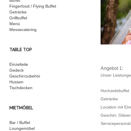
Buffet
Fingerfood / Flying Buffet
Getränke
Grillbuffet
Menü
Messecatering
TABLE TOP
Einzelteile
Angebot 1:
Gedeck
Unser Leistunge
Geschirrzubehör
Hussen
Tischdecken
Hochzeitsbuffet
Getränke
Location mit Ein
MIETMÖBEL
Geschirr, Gläse
Bar / Buffet
Servicepersonal
Loungemöbel