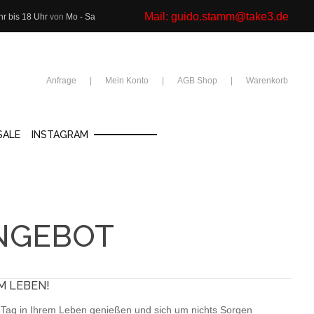
Mail:
guido.stamm@take3.de
hr bis 18 Uhr
von
Mo - Sa
Anfrage
Mein Konto
AGB Shop
Warenkorb
SALE
INSTAGRAM
NGEBOT
M LEBEN!
 Tag in Ihrem Leben genießen und sich um nichts Sorgen