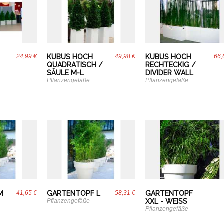
G
24,99 €
KUBUS HOCH
49,98 €
KUBUS HOCH
66,
QUADRATISCH /
RECHTECKIG /
SÄULE M-L
DIVIDER WALL
Pflanzengefäße
Pflanzengefäße
M
41,65 €
GARTENTOPF L
58,31 €
GARTENTOPF
Pflanzengefäße
XXL - WEISS
Pflanzengefäße