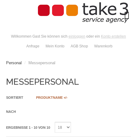
Willkommen Gast Sie können sich
einloggen
oder ein
Konto erstellen
Anfrage
Mein Konto
AGB Shop
Warenkorb
Personal
/
Messepersonal
MESSEPERSONAL
SORTIERT
PRODUKTNAME +/-
NACH
ERGEBNISSE 1 - 10 VON 10