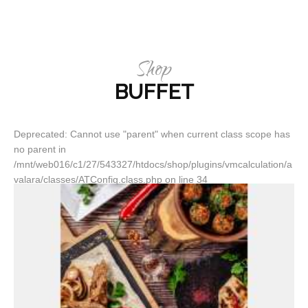
Shop
BUFFET
Deprecated: Cannot use "parent" when current class scope has
no parent in
/mnt/web016/c1/27/543327/htdocs/shop/plugins/vmcalculation/a
valara/classes/ATConfig.class.php on line 34