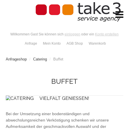
Willkommen Gast Sie können sich
einloggen
oder ein
Konto erstellen
Anfrage
Mein Konto
AGB Shop
Warenkorb
Anfrageshop
/
Catering
/
Buffet
BUFFET
VIELFALT GENIESSEN!
Bei der Umsetzung einer bodenständigen und
abwechslungsreichen Verköstigung schenken wir unsere
Aufmerksamkeit der geschmackvollen Auswahl und der