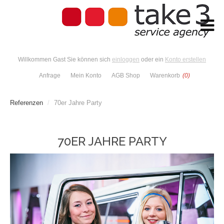
Willkommen Gast Sie können sich
einloggen
oder ein
Konto erstellen
Anfrage
Mein Konto
AGB Shop
Warenkorb
(0)
Referenzen
/
70er Jahre Party
70ER JAHRE PARTY