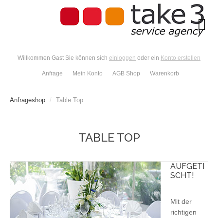
Willkommen Gast Sie können sich
einloggen
oder ein
Konto erstellen
Anfrage
Mein Konto
AGB Shop
Warenkorb
Anfrageshop
/
Table Top
TABLE TOP
AUFGETI
SCHT!
Mit der
richtigen