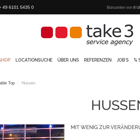
+ 49 6101 5435 0
Bürozeiten von
8 U
SHOP
LOCATIONSUCHE
ÜBER UNS
REFERENZEN
JOB´S
% 
able Top
/
Hussen
HUSSE
MIT WENIG ZUR VERÄNDER