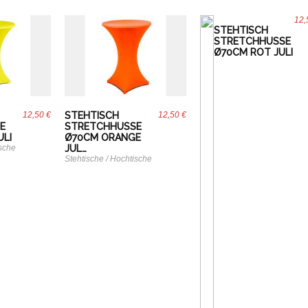
12,
STEHTISCH
STRETCHHUSSE
Ø70CM ROT JULI
12,50 €
STEHTISCH
12,50 €
E
STRETCHHUSSE
ULI
Ø70CM ORANGE
ische
JUL…
Stehtische / Hochtische