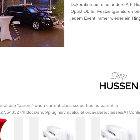
Dekoration auf eine andere Art! 
Optik! Ob für Festzeltgarnituren o
jedem Event immer wieder ein Hin
Shop
HUSSEN
not use "parent" when current class scope has no parent in
27/543327/htdocs/shop/plugins/vmcalculation/avalara/classes/ATConfig