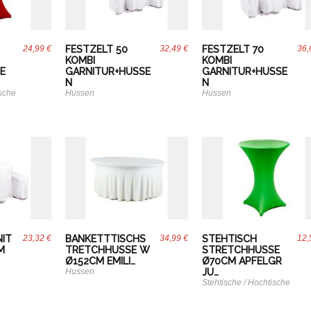
24,99 €
FESTZELT 50
32,49 €
FESTZELT 70
36,
KOMBI
KOMBI
E
GARNITUR+HUSSE
GARNITUR+HUSSE
N
N
ische
Hussen
Hussen
NIT
23,32 €
BANKETTTISCHS
34,99 €
STEHTISCH
12,
M
TRETCHHUSSE W
STRETCHHUSSE
Ø152CM EMILI…
Ø70CM APFELGR
Hussen
JU…
Stehtische / Hochtische