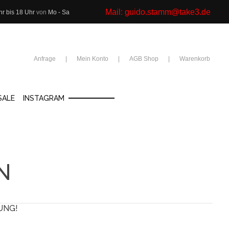
Mail:
guido.stamm@take3.de
hr bis 18 Uhr
von
Mo - Sa
Anfrage
Mein Konto
AGB Shop
Warenkorb
SALE
INSTAGRAM
N
UNG!