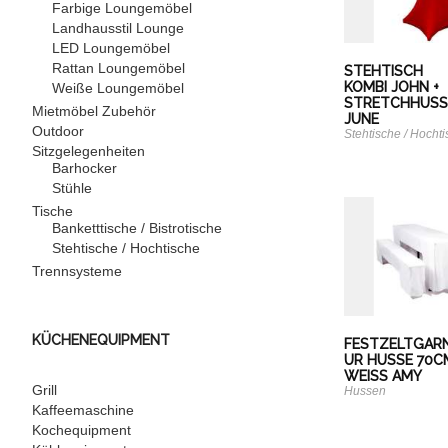
Farbige Loungemöbel
Landhausstil Lounge
LED Loungemöbel
Rattan Loungemöbel
STEHTISCH
KOMBI JOHN +
Weiße Loungemöbel
STRETCHHUSS
Mietmöbel Zubehör
JUNE
Outdoor
Stehtische / Hocht
Sitzgelegenheiten
Barhocker
Stühle
Tische
Banketttische / Bistrotische
Stehtische / Hochtische
Trennsysteme
KÜCHENEQUIPMENT
FESTZELTGAR
UR HUSSE 70C
WEISS AMY
Grill
Hussen
Kaffeemaschine
Kochequipment