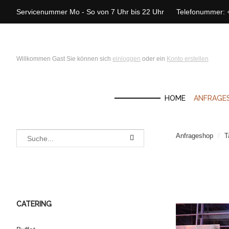
Servicenummer Mo - So von 7 Uhr bis 22 Uhr Telefonummer:
Willkommen Gast Sie können sich
einloggen
oder ein
Konto erstellen
HOME
ANFRAGE
Anfrageshop
/
T
CATERING