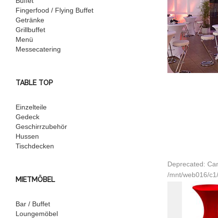
Buffet
Fingerfood / Flying Buffet
Getränke
Grillbuffet
Menü
Messecatering
TABLE TOP
Einzelteile
Gedeck
Geschirrzubehör
Hussen
Tischdecken
Deprecated: Can
/mnt/web016/c1/
MIETMÖBEL
Bar / Buffet
Loungemöbel