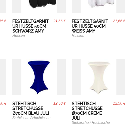
65 €
FESTZELTGARNIT
21,66 €
FESTZELTGARNIT
21,66 €
UR HUSSE 50CM
UR HUSSE 50CM
SCHWARZ AMY
WEISS AMY
Hussen
Hussen
50 €
STEHTISCH
12,50 €
STEHTISCH
12,50 €
STRETCHUSSE
STRETCHUSSE
Ø70CM BLAU JULI
Ø70CM CREME
Stehtische / Hochtische
JULI
Stehtische / Hochtische