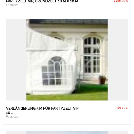
PARTYZELT VIP, GRUNDZELT 10 M X 10 M
1466,08 €
Festzelte
VERLÄNGERUNG 5 M FÜR PARTYZELT VIP
533,12 €
10 …
Festzelte