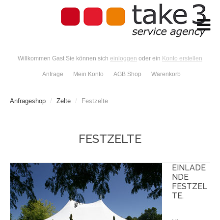
Willkommen Gast Sie können sich
einloggen
oder ein
Konto erstellen
Anfrage
Mein Konto
AGB Shop
Warenkorb
Anfrageshop
/
Zelte
/
Festzelte
FESTZELTE
EINLADE
NDE
FESTZEL
TE.