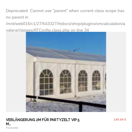
Deprecated: Cannot use "parent" when current class scope has
no parent in
/mnt/web016/c1/27/543327/htdocs/shop/plugins/vmcalculation/a
valara/classes/ATConfig.class.php on line 34
VERLÄNGERUNG 2M FÜR PARTYZELT VIP 5
149,94 €
M…
Festzelte