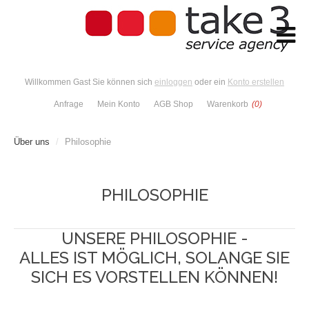
Willkommen Gast Sie können sich
einloggen
oder ein
Konto erstellen
Anfrage
Mein Konto
AGB Shop
Warenkorb
(0)
Über uns
/
Philosophie
PHILOSOPHIE
UNSERE PHILOSOPHIE -
ALLES IST MÖGLICH, SOLANGE SIE
SICH ES VORSTELLEN KÖNNEN!