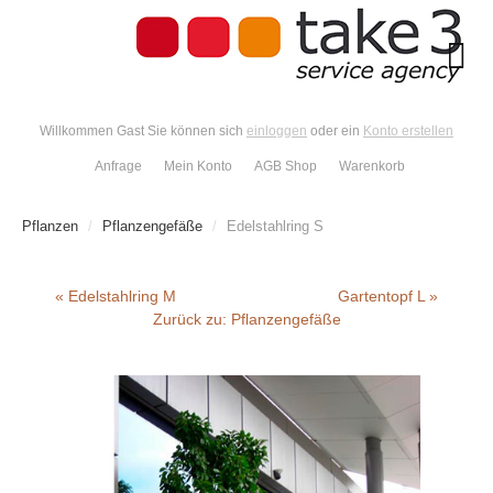
Willkommen Gast Sie können sich
einloggen
oder ein
Konto erstellen
Anfrage
Mein Konto
AGB Shop
Warenkorb
Pflanzen
/
Pflanzengefäße
/
Edelstahlring S
« Edelstahlring M
Gartentopf L »
Zurück zu: Pflanzengefäße