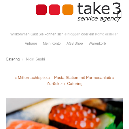
Willkommen Gast Sie können sich
einloggen
oder ein
Konto erstellen
Anfrage
Mein Konto
AGB Shop
Warenkorb
Catering
/
Nigiri Sushi
« Mitternachtspizza
Pasta Station mit Parmesanlaib »
Zurück zu: Catering