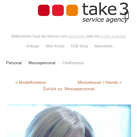
Willkommen Gast Sie können sich
einloggen
oder ein
Konto erstellen
Anfrage
Mein Konto
AGB Shop
Warenkorb
Personal
/
Messepersonal
/
Chefhostess
« Modelhostess
Messebauer / Hands »
Zurück zu: Messepersonal