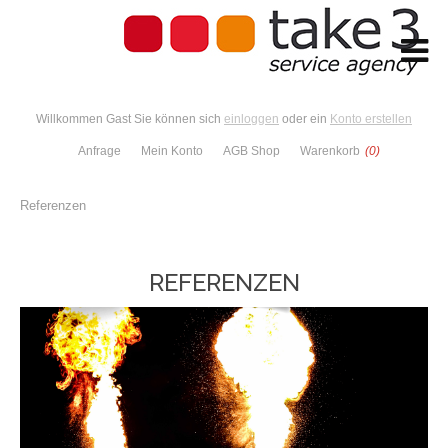
Willkommen Gast Sie können sich
einloggen
oder ein
Konto erstellen
Anfrage
Mein Konto
AGB Shop
Warenkorb
(0)
Referenzen
REFERENZEN