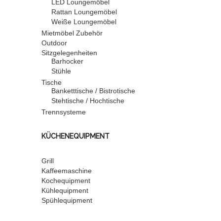
LED Loungemöbel
Rattan Loungemöbel
Weiße Loungemöbel
Mietmöbel Zubehör
Outdoor
Sitzgelegenheiten
Barhocker
Stühle
Tische
Banketttische / Bistrotische
Stehtische / Hochtische
Trennsysteme
KÜCHENEQUIPMENT
Grill
Kaffeemaschine
Kochequipment
Kühlequipment
Spühlequipment