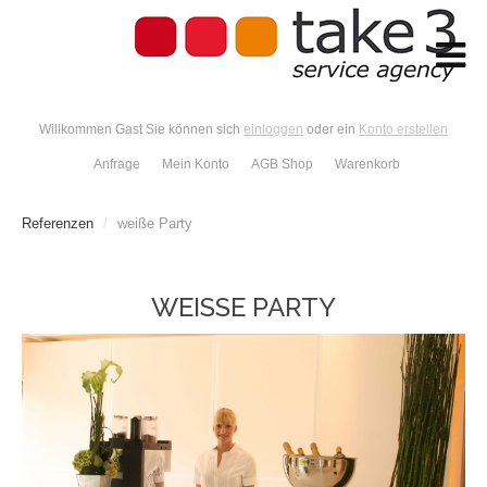
Willkommen Gast Sie können sich
einloggen
oder ein
Konto erstellen
Anfrage
Mein Konto
AGB Shop
Warenkorb
Referenzen
/
weiße Party
WEISSE PARTY