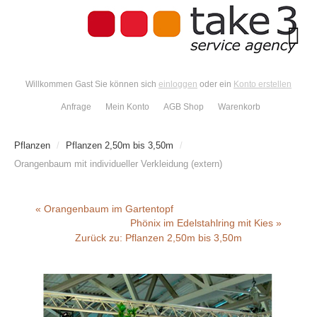
Willkommen Gast Sie können sich
einloggen
oder ein
Konto erstellen
Anfrage
Mein Konto
AGB Shop
Warenkorb
Pflanzen
/
Pflanzen 2,50m bis 3,50m
/
Orangenbaum mit individueller Verkleidung (extern)
« Orangenbaum im Gartentopf
Phönix im Edelstahlring mit Kies »
Zurück zu: Pflanzen 2,50m bis 3,50m